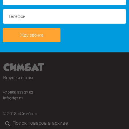
Жду звонка
Игрушки оптом
+7 (495) 933 27 02
info@igr.ru
© 2018 «Симбат»