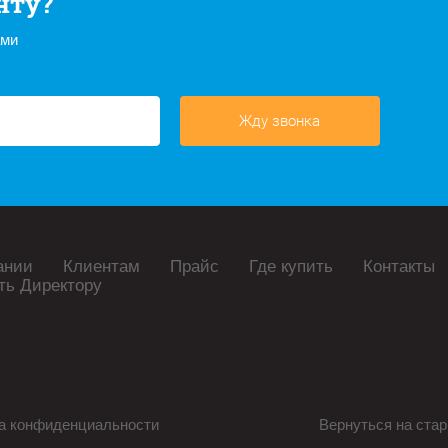
нту?
ами
Жду звонка
ании
Клиентам
Прайс
Где купить
Контакты
ть Директору
а конфиденциальности
Вернуться на стар