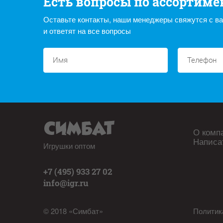
Есть вопросы по ассортиме
Оставьте контакты, наши менеджеры свяжутся с в
и ответят на все вопросы
О комп
Написа
Игрушки оптом
+7 (495) 933 27 02
info@igr.ru
© 2018 «Симбат»
Политик