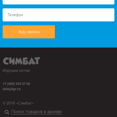
Жду звонка
Игрушки оптом
+7 (495) 933 27 02
info@igr.ru
© 2018 «Симбат»