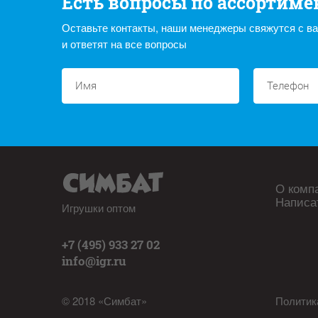
Есть вопросы по ассортиме
Оставьте контакты, наши менеджеры свяжутся с в
и ответят на все вопросы
О комп
Написа
Игрушки оптом
+7 (495) 933 27 02
info@igr.ru
© 2018 «Симбат»
Политик