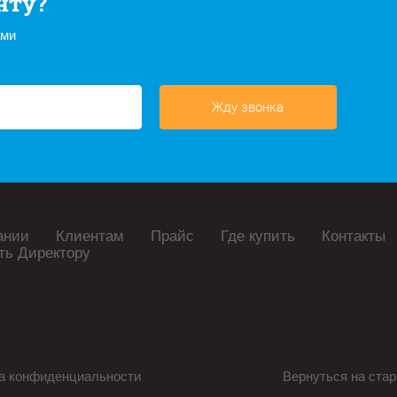
нту?
ами
Жду звонка
ании
Клиентам
Прайс
Где купить
Контакты
ть Директору
а конфиденциальности
Вернуться на стар