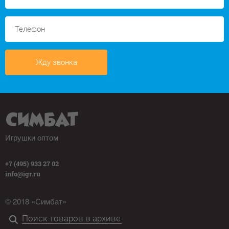
Жду звонка
Игрушки оптом
+7 (495) 933 27 02
info@igr.ru
© 2018 «Симбат»