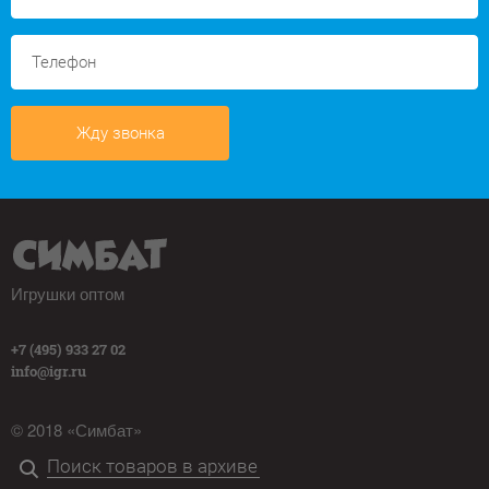
Жду звонка
Игрушки оптом
+7 (495) 933 27 02
info@igr.ru
© 2018 «Симбат»