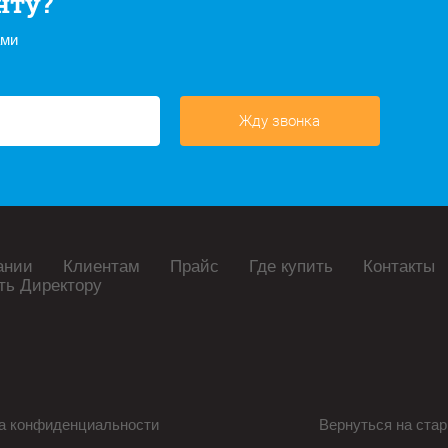
нту?
ами
Жду звонка
ании
Клиентам
Прайс
Где купить
Контакты
ть Директору
а конфиденциальности
Вернуться на стар