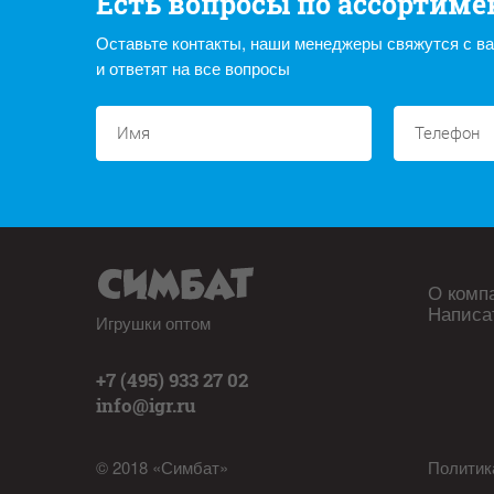
Есть вопросы по ассортиме
Оставьте контакты, наши менеджеры свяжутся с в
и ответят на все вопросы
О комп
Написа
Игрушки оптом
+7 (495) 933 27 02
info@igr.ru
© 2018 «Симбат»
Политик