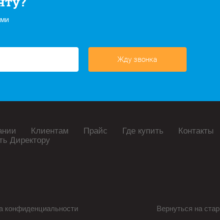
нту?
ами
Жду звонка
ании
Клиентам
Прайс
Где купить
Контакты
ть Директору
а конфиденциальности
Вернуться на стар