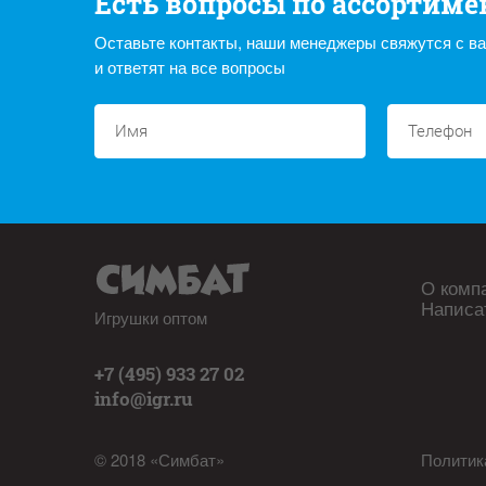
Есть вопросы по ассортиме
Оставьте контакты, наши менеджеры свяжутся с в
и ответят на все вопросы
О комп
Написа
Игрушки оптом
+7 (495) 933 27 02
info@igr.ru
© 2018 «Симбат»
Политик