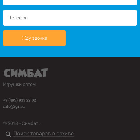
Жду звонка
Игрушки оптом
+7 (495) 933 27 02
info@igr.ru
© 2018 «Симбат»