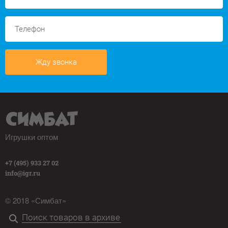
Жду звонка
Игрушки оптом
+7 (495) 933 27 02
info@igr.ru
© 2018 «Симбат»