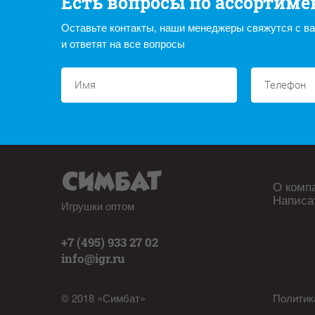
Есть вопросы по ассортиме
Оставьте контакты, наши менеджеры свяжутся с в
и ответят на все вопросы
О комп
Написа
Игрушки оптом
+7 (495) 933 27 02
info@igr.ru
© 2018 «Симбат»
Политик