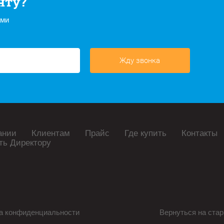
нту?
ами
Жду звонка
ании
Клиентам
Прайс
Где купить
Контакты
ть Директору
а конфиденциальности
Вернуться на стар