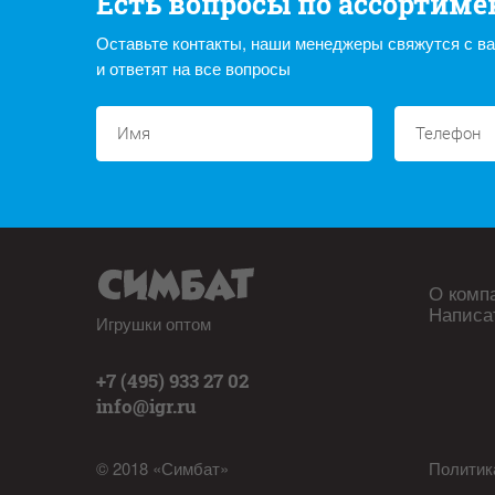
Есть вопросы по ассортиме
Оставьте контакты, наши менеджеры свяжутся с в
и ответят на все вопросы
О комп
Написа
Игрушки оптом
+7 (495) 933 27 02
info@igr.ru
© 2018 «Симбат»
Политик