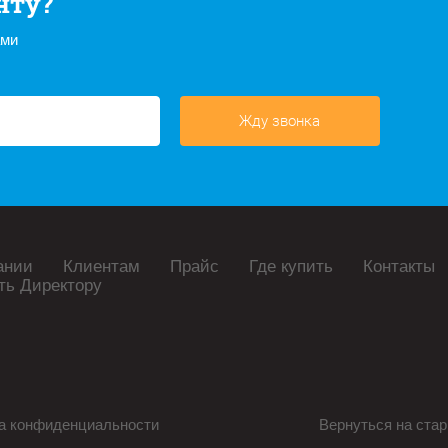
нту?
ами
Жду звонка
ании
Клиентам
Прайс
Где купить
Контакты
ть Директору
а конфиденциальности
Вернуться на стар