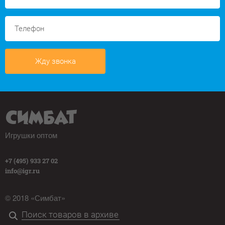
Жду звонка
Игрушки оптом
+7 (495) 933 27 02
info@igr.ru
© 2018 «Симбат»