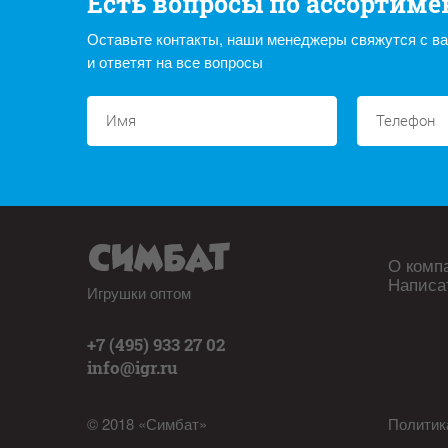
Есть вопросы по ассортиме
Оставьте контакты, наши менеджеры свяжутся с в
и ответят на все вопросы
О комп
Написа
Игрушки оптом
+7 (495) 933 27 02
info@igr.ru
© 2018 «Симбат»
Политик