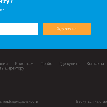
нту?
ами
Жду звонка
ании
Клиентам
Прайс
Где купить
Контакты
ть Директору
а конфиденциальности
Вернуться на стар