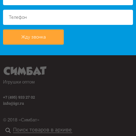
Жду звонка
Игрушки оптом
+7 (495) 933 27 02
info@igr.ru
© 2018 «Симбат»