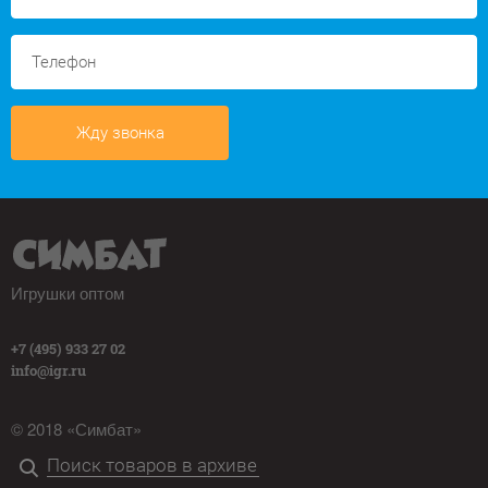
Жду звонка
Игрушки оптом
+7 (495) 933 27 02
info@igr.ru
© 2018 «Симбат»