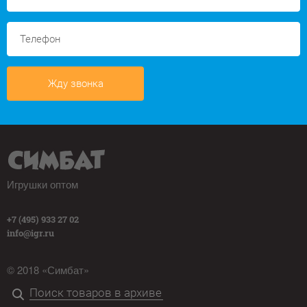
Жду звонка
Игрушки оптом
+7 (495) 933 27 02
info@igr.ru
© 2018 «Симбат»