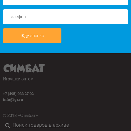
Жду звонка
Игрушки оптом
+7 (495) 933 27 02
info@igr.ru
© 2018 «Симбат»