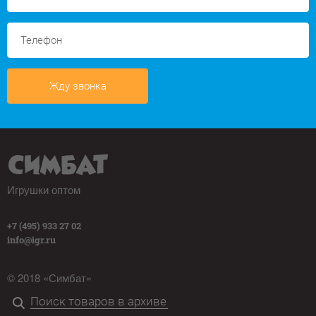
Жду звонка
Игрушки оптом
+7 (495) 933 27 02
info@igr.ru
© 2018 «Симбат»