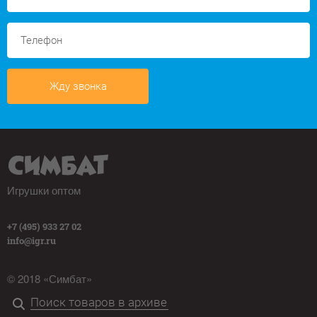
Жду звонка
Игрушки оптом
+7 (495) 933 27 02
info@igr.ru
© 2018 «Симбат»