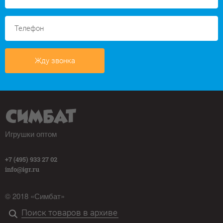
Жду звонка
Игрушки оптом
+7 (495) 933 27 02
info@igr.ru
© 2018 «Симбат»