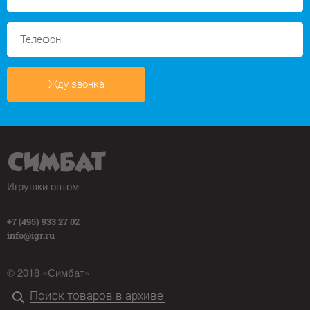
Жду звонка
Игрушки оптом
+7 (495) 933 27 02
info@igr.ru
© 2018 «Симбат»