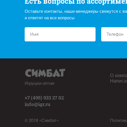
Есть вопросы по ассортиме
Оставьте контакты, наши менеджеры свяжутся с в
и ответят на все вопросы
О комп
Написа
Игрушки оптом
+7 (495) 933 27 02
info@igr.ru
© 2018 «Симбат»
Политик