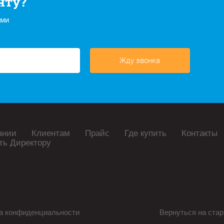
нту?
ами
Жду звонка
ании
Клиентам
Прайс
Где купить
Контакты
ть Директору
а конфиденциальности
Вернуться на стар