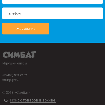
Жду звонка
Игрушки оптом
+7 (495) 933 27 02
info@igr.ru
© 2018 «Симбат»