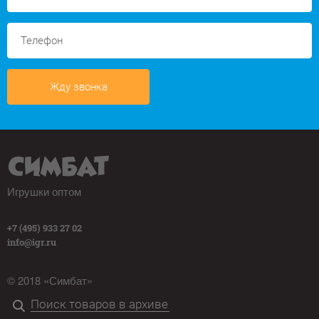
Жду звонка
Игрушки оптом
+7 (495) 933 27 02
info@igr.ru
© 2018 «Симбат»