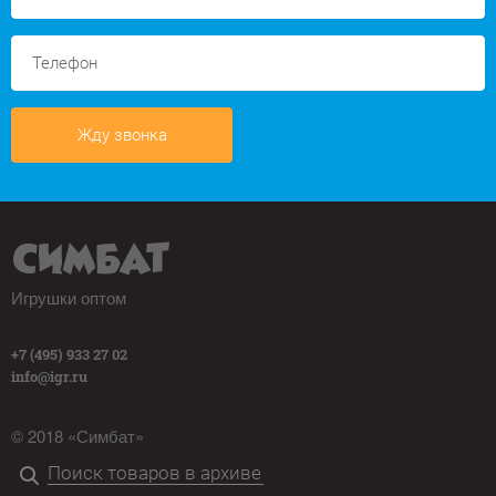
Жду звонка
Игрушки оптом
+7 (495) 933 27 02
info@igr.ru
© 2018 «Симбат»