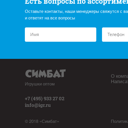
Есть вопросы по ассортиме
Оставьте контакты, наши менеджеры свяжутся с в
и ответят на все вопросы
О комп
Написа
Игрушки оптом
+7 (495) 933 27 02
info@igr.ru
© 2018 «Симбат»
Политик