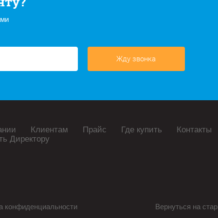
нту?
ами
Жду звонка
ании
Клиентам
Прайс
Где купить
Контакты
ть Директору
а конфиденциальности
Вернуться на стар