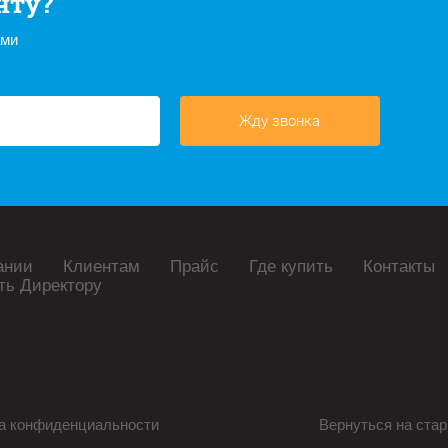
нту?
ами
Жду звонка
ании
Клиентам
Прайс
Где купить
Контакты
ть Директору
а конфиденциальности
Вернуться на стар