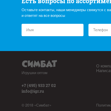
Есть вопросы по ассортиме
Оставьте контакты, наши менеджеры свяжутся с в
и ответят на все вопросы
О комп
Написа
Игрушки оптом
+7 (495) 933 27 02
info@igr.ru
© 2018 «Симбат»
Политик