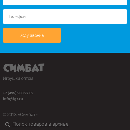
Жду звонка
Игрушки оптом
+7 (495) 933 27 02
info@igr.ru
© 2018 «Симбат»