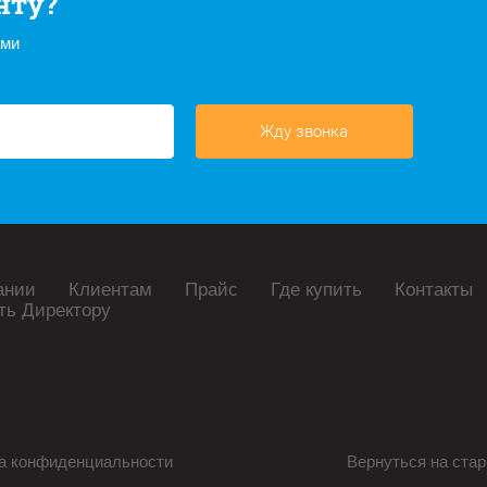
нту?
ами
Жду звонка
ании
Клиентам
Прайс
Где купить
Контакты
ть Директору
а конфиденциальности
Вернуться на стар