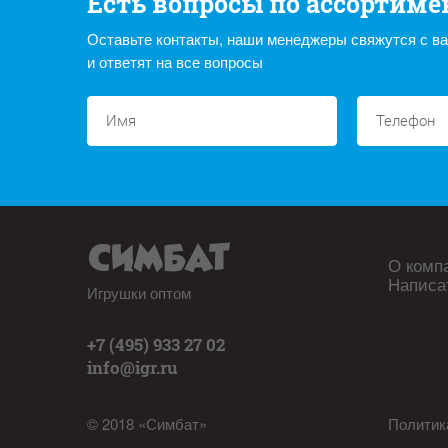
Есть вопросы по ассортиме
Оставьте контакты, наши менеджеры свяжутся с в
и ответят на все вопросы
О комп
Написа
Игрушки оптом
+7 (495) 933 27 02
info@igr.ru
© 2018 «Симбат»
Политик