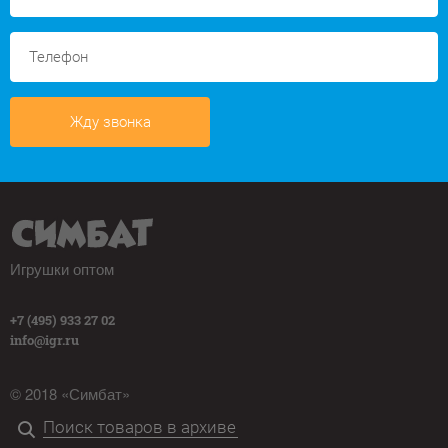
Жду звонка
Игрушки оптом
+7 (495) 933 27 02
info@igr.ru
© 2018 «Симбат»