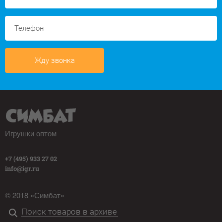
Жду звонка
Игрушки оптом
+7 (495) 933 27 02
info@igr.ru
© 2018 «Симбат»