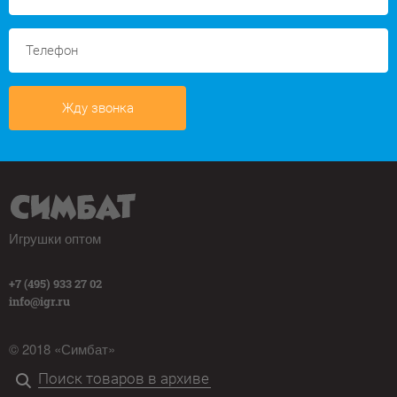
Жду звонка
Игрушки оптом
+7 (495) 933 27 02
info@igr.ru
© 2018 «Симбат»