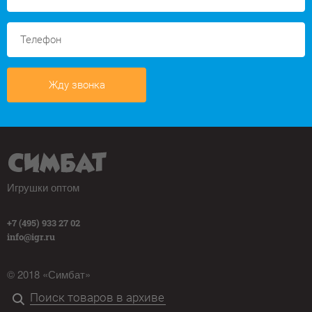
Жду звонка
Игрушки оптом
+7 (495) 933 27 02
info@igr.ru
© 2018 «Симбат»