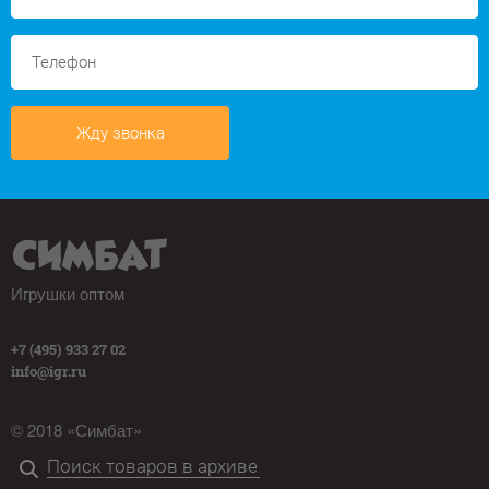
Жду звонка
Игрушки оптом
+7 (495) 933 27 02
info@igr.ru
© 2018 «Симбат»