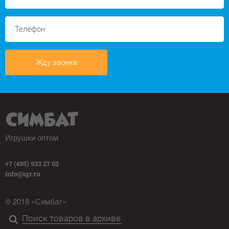
Жду звонка
Игрушки оптом
+7 (495) 933 27 02
info@igr.ru
© 2018 «Симбат»