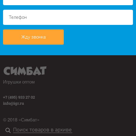
Жду звонка
Игрушки оптом
+7 (495) 933 27 02
info@igr.ru
© 2018 «Симбат»