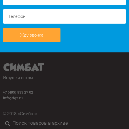
Жду звонка
Игрушки оптом
+7 (495) 933 27 02
info@igr.ru
© 2018 «Симбат»