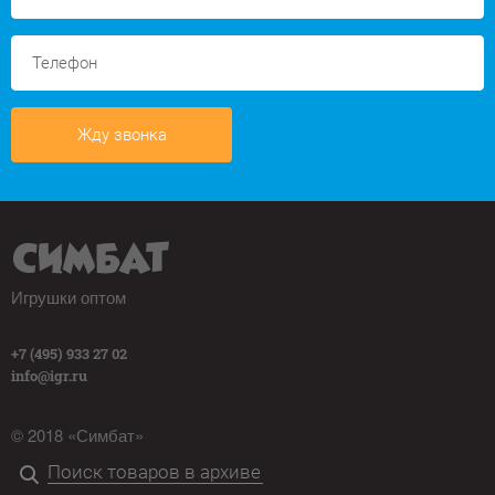
Жду звонка
Игрушки оптом
+7 (495) 933 27 02
info@igr.ru
© 2018 «Симбат»