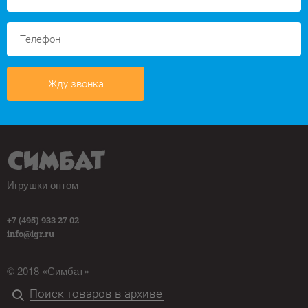
Жду звонка
Игрушки оптом
+7 (495) 933 27 02
info@igr.ru
© 2018 «Симбат»