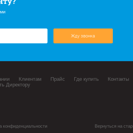
нту?
ами
Жду звонка
ании
Клиентам
Прайс
Где купить
Контакты
ть Директору
а конфиденциальности
Вернуться на стар