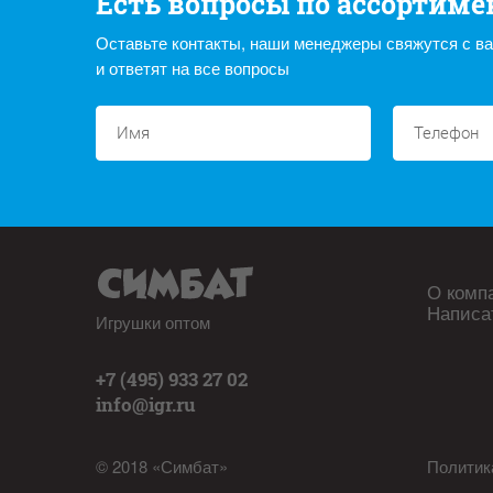
Есть вопросы по ассортиме
Оставьте контакты, наши менеджеры свяжутся с в
и ответят на все вопросы
О комп
Написа
Игрушки оптом
+7 (495) 933 27 02
info@igr.ru
© 2018 «Симбат»
Политик