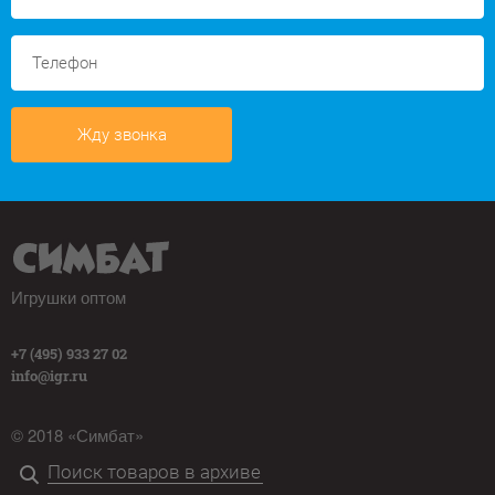
Жду звонка
Игрушки оптом
+7 (495) 933 27 02
info@igr.ru
© 2018 «Симбат»