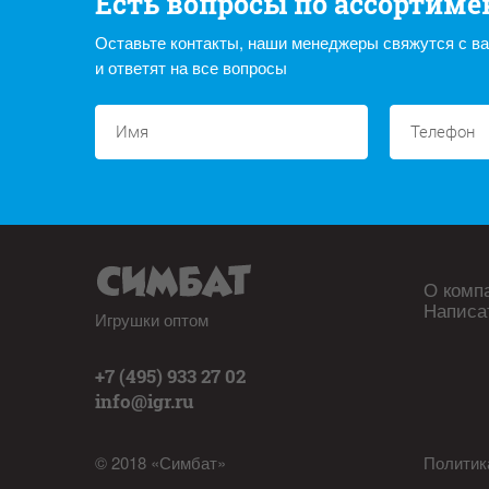
Есть вопросы по ассортиме
Оставьте контакты, наши менеджеры свяжутся с в
и ответят на все вопросы
О комп
Написа
Игрушки оптом
+7 (495) 933 27 02
info@igr.ru
© 2018 «Симбат»
Политик