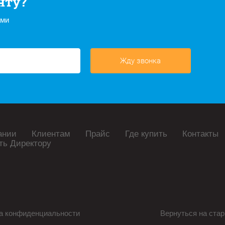
нту?
ами
Жду звонка
ании
Клиентам
Прайс
Где купить
Контакты
ть Директору
а конфиденциальности
Вернуться на стар