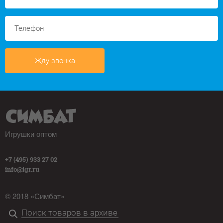
Жду звонка
Игрушки оптом
+7 (495) 933 27 02
info@igr.ru
© 2018 «Симбат»