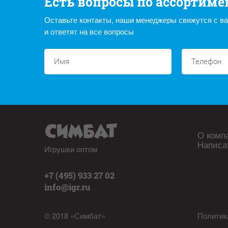
Есть вопросы по ассортиме
Оставьте контакты, наши менеджеры свяжутся с в
и ответят на все вопросы
О комп
Написа
Игрушки оптом
+7 (495) 933 27 02
info@igr.ru
© 2018 «Симбат»
Политик