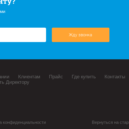
нту?
ами
Жду звонка
ании
Клиентам
Прайс
Где купить
Контакты
ть Директору
а конфиденциальности
Вернуться на стар