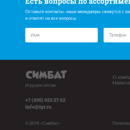
Есть вопросы по ассортиме
Оставьте контакты, наши менеджеры свяжутся с в
и ответят на все вопросы
О комп
Написа
Игрушки оптом
+7 (495) 933 27 02
info@igr.ru
© 2018 «Симбат»
Политик