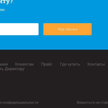
нту?
ами
Жду звонка
ании
Клиентам
Прайс
Где купить
Контакты
ть Директору
а конфиденциальности
Вернуться на стар