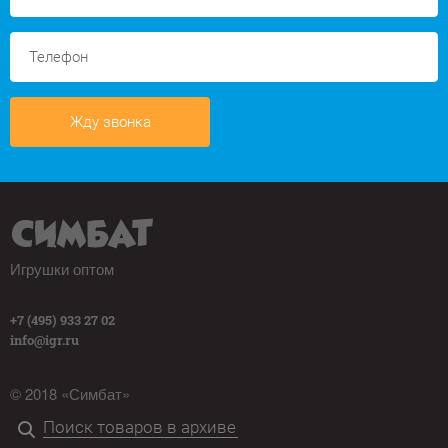
Жду звонка
Игрушки оптом
+7 (495) 933 27 02
info@igr.ru
© 2018 «Симбат»