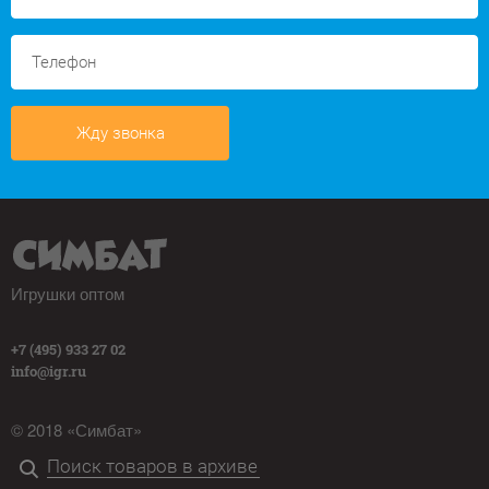
Жду звонка
Игрушки оптом
+7 (495) 933 27 02
info@igr.ru
© 2018 «Симбат»