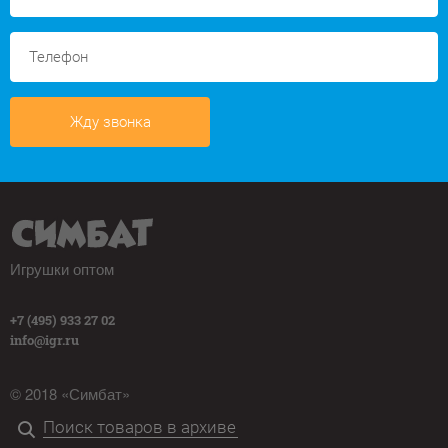
Жду звонка
Игрушки оптом
+7 (495) 933 27 02
info@igr.ru
© 2018 «Симбат»