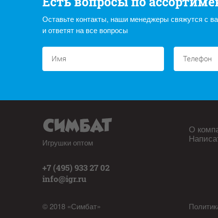
Есть вопросы по ассортиме
Оставьте контакты, наши менеджеры свяжутся с в
и ответят на все вопросы
О комп
Написа
Игрушки оптом
+7 (495) 933 27 02
info@igr.ru
© 2018 «Симбат»
Политик