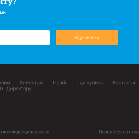
нту?
ами
Жду звонка
ании
Клиентам
Прайс
Где купить
Контакты
ть Директору
а конфиденциальности
Вернуться на стар